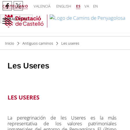
CASTELLANO
VALENCIÀ
ENGLISH
ES
VA
EN
WEB ACCESIBLE
Inicio
Antiguos caminos
Les useres
Les Useres
LES USERES
La peregrinación de les Useres es la más
representativa de los valores patrimoniales
inmateriales del entorno de Penyagolosa. El último